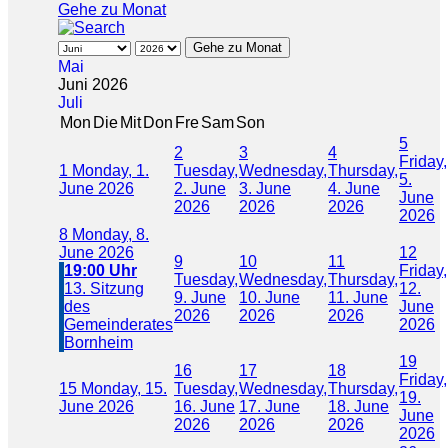
Gehe zu Monat
Gehe zu Monat
Mai
Juni 2026
Juli
Mon
Die
Mit
Don
Fre
Sam
Son
5
2
3
4
Friday,
1
Monday, 1.
Tuesday,
Wednesday,
Thursday,
5.
June 2026
2. June
3. June
4. June
June
2026
2026
2026
2026
8
Monday, 8.
June 2026
12
9
10
11
19:00 Uhr
Friday,
Tuesday,
Wednesday,
Thursday,
13. Sitzung
12.
9. June
10. June
11. June
des
June
2026
2026
2026
Gemeinderates
2026
Bornheim
19
16
17
18
Friday,
15
Monday, 15.
Tuesday,
Wednesday,
Thursday,
19.
June 2026
16. June
17. June
18. June
June
2026
2026
2026
2026