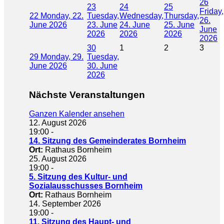
26
23
24
25
Friday,
22
Monday, 22.
Tuesday,
Wednesday,
Thursday,
26.
June 2026
23. June
24. June
25. June
June
2026
2026
2026
2026
30
1
2
3
29
Monday, 29.
Tuesday,
June 2026
30. June
2026
Nächste Veranstaltungen
Ganzen Kalender ansehen
12. August 2026
19:00
-
14. Sitzung des Gemeinderates Bornheim
Ort:
Rathaus Bornheim
25. August 2026
19:00
-
5. Sitzung des Kultur- und
Sozialausschusses Bornheim
Ort:
Rathaus Bornheim
14. September 2026
19:00
-
11. Sitzung des Haupt- und