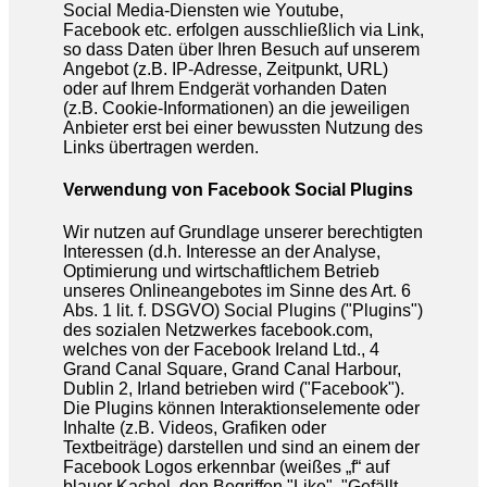
Social Media-Diensten wie Youtube,
Facebook etc. erfolgen ausschließlich via Link,
so dass Daten über Ihren Besuch auf unserem
Angebot (z.B. IP-Adresse, Zeitpunkt, URL)
oder auf Ihrem Endgerät vorhanden Daten
(z.B. Cookie-Informationen) an die jeweiligen
Anbieter erst bei einer bewussten Nutzung des
Links übertragen werden.
Verwendung von Facebook Social Plugins
Wir nutzen auf Grundlage unserer berechtigten
Interessen (d.h. Interesse an der Analyse,
Optimierung und wirtschaftlichem Betrieb
unseres Onlineangebotes im Sinne des Art. 6
Abs. 1 lit. f. DSGVO) Social Plugins ("Plugins")
des sozialen Netzwerkes facebook.com,
welches von der Facebook Ireland Ltd., 4
Grand Canal Square, Grand Canal Harbour,
Dublin 2, Irland betrieben wird ("Facebook").
Die Plugins können Interaktionselemente oder
Inhalte (z.B. Videos, Grafiken oder
Textbeiträge) darstellen und sind an einem der
Facebook Logos erkennbar (weißes „f“ auf
blauer Kachel, den Begriffen "Like", "Gefällt