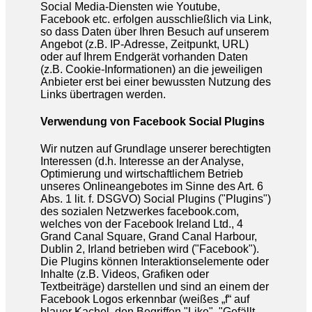
Social Media-Diensten wie Youtube,
Facebook etc. erfolgen ausschließlich via Link,
so dass Daten über Ihren Besuch auf unserem
Angebot (z.B. IP-Adresse, Zeitpunkt, URL)
oder auf Ihrem Endgerät vorhanden Daten
(z.B. Cookie-Informationen) an die jeweiligen
Anbieter erst bei einer bewussten Nutzung des
Links übertragen werden.
Verwendung von Facebook Social Plugins
Wir nutzen auf Grundlage unserer berechtigten
Interessen (d.h. Interesse an der Analyse,
Optimierung und wirtschaftlichem Betrieb
unseres Onlineangebotes im Sinne des Art. 6
Abs. 1 lit. f. DSGVO) Social Plugins ("Plugins")
des sozialen Netzwerkes facebook.com,
welches von der Facebook Ireland Ltd., 4
Grand Canal Square, Grand Canal Harbour,
Dublin 2, Irland betrieben wird ("Facebook").
Die Plugins können Interaktionselemente oder
Inhalte (z.B. Videos, Grafiken oder
Textbeiträge) darstellen und sind an einem der
Facebook Logos erkennbar (weißes „f“ auf
blauer Kachel, den Begriffen "Like", "Gefällt